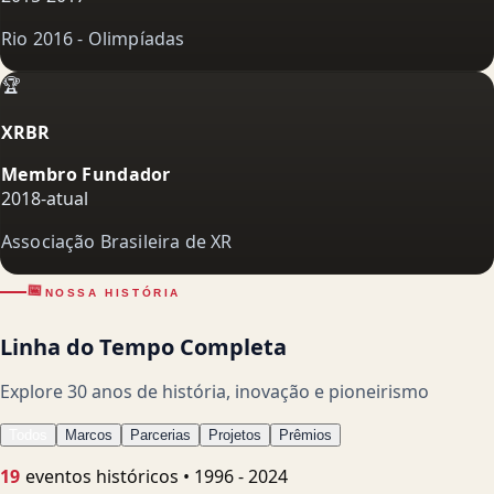
Rio 2016 - Olimpíadas
🏆
XRBR
Membro Fundador
2018-atual
Associação Brasileira de XR
📅
NOSSA HISTÓRIA
Linha do Tempo Completa
Explore 30 anos de história, inovação e pioneirismo
Todos
Marcos
Parcerias
Projetos
Prêmios
19
eventos históricos
•
1996
-
2024