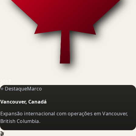
2017
⭐ Destaque
Marco
Vancouver, Canadá
Expansão internacional com operações em Vancouver,
British Columbia.
🎬