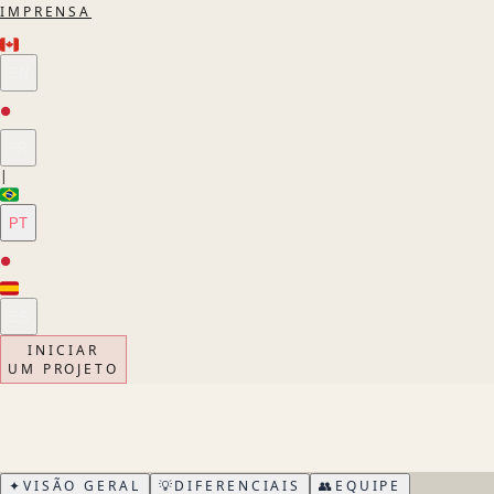
IMPRENSA
EN
●
FR
|
PT
●
ES
INICIAR
UM PROJETO
✦
VISÃO GERAL
💡
DIFERENCIAIS
👥
EQUIPE