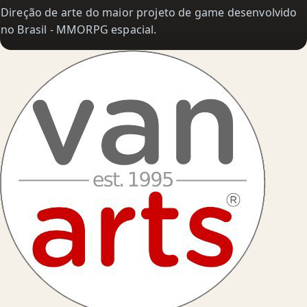
Direção de arte do maior projeto de game desenvolvido
no Brasil - MMORPG espacial.