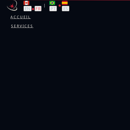
|
●
EN
FR
PT
ES
●
ACCUEIL
SERVICES